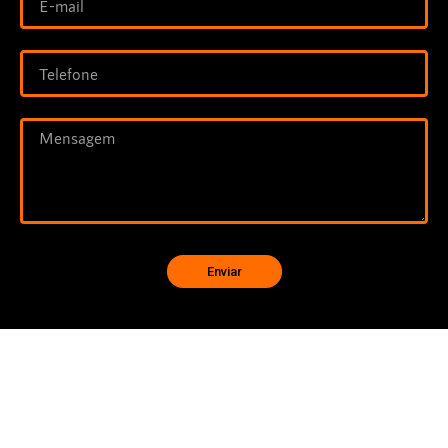
Enviar
Quer uma proposta detalhada? Preencha nosso formulário
e em breve
nossa equipe vai montar uma específica para sua
necessidada!