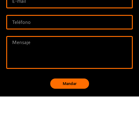
Mandar
Quieres un presupuesto detallado? Llena nuestro
formulario y luego
haremos uno específico para tu empresa.